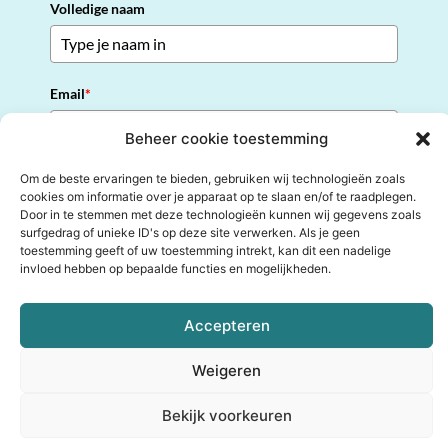
Volledige naam
Email
*
Beheer cookie toestemming
Om de beste ervaringen te bieden, gebruiken wij technologieën zoals
cookies om informatie over je apparaat op te slaan en/of te raadplegen.
I N S C H R I J V E N
Door in te stemmen met deze technologieën kunnen wij gegevens zoals
surfgedrag of unieke ID's op deze site verwerken. Als je geen
toestemming geeft of uw toestemming intrekt, kan dit een nadelige
invloed hebben op bepaalde functies en mogelijkheden.
© 2024 De Levenskeuze Club | Alle rechten voorbehouden |
Privacybeleid
|
Cookiebeleid
|
Algemene voorwaarden
Accepteren
Realisatie door
van 't leven producties
Weigeren
Bekijk voorkeuren