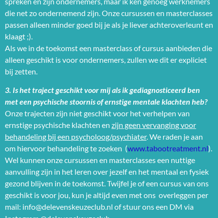
spreken en zijn ondernemers, maar ik ken genoeg werknemers
die net zo ondernemend zijn. Onze cursussen en masterclasses
passen alleen minder goed bij je als je liever achteroverleunt en
klaagt ;).
Als we in de toekomst een masterclass of cursus aanbieden die
alleen geschikt is voor ondernemers, zullen we dit er expliciet
bij zetten.
3. Is het traject geschikt voor mij als ik gediagnosticeerd ben
met een psychische stoornis of ernstige mentale klachten heb?
Onze trajecten zijn niet geschikt voor het verhelpen van
ernstige psychische klachten en
zijn geen vervanging voor
behandeling bij een psycholoog/psychiater
. We raden je aan
om hiervoor behandeling te zoeken (
www.tabootreatment.nl
).
Wel kunnen onze cursussen en masterclasses een nuttige
aanvulling zijn in het leren over jezelf en het mentaal en fysiek
gezond blijven in de toekomst. Twijfel je of een cursus van ons
geschikt is voor jou, kun je altijd even met ons overleggen per
mail: info@delevenskeuzeclub.nl of stuur ons een DM via