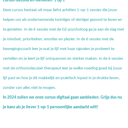
Cursus Gezond en Genieten
1 op 1
Deze cursus bestaat uit maar liefst
achttien
1-op-1 sessies
die jouw
helpen om als ondernemende twintiger of dertiger gezond te leven en
te genieten.
In de 6 sessies met de GZ-psycholoog ga je aan de slag met
je
mindset
,
prioriteiten, emoties en plezier. In de 6 sessies met de
bewegingscoach leer je
wat je lijf met haar signalen je probeert te
vertellen en je leert
je lijf ontspannen
en sterker maken. In de 6 sessies
met de orthomoleculair therapeut leer je
welke voeding goed bij jouw
lijf past en hoe je
dit makkelijk en praktisch inpast in je drukke leven,
zonder van alles niet te mogen.
In 2024 zullen we onze cursus digitaal gaan aanbieden.
Grijp dus nu
je kans als je liever 1-op-1 persoonlijke aandacht wilt!