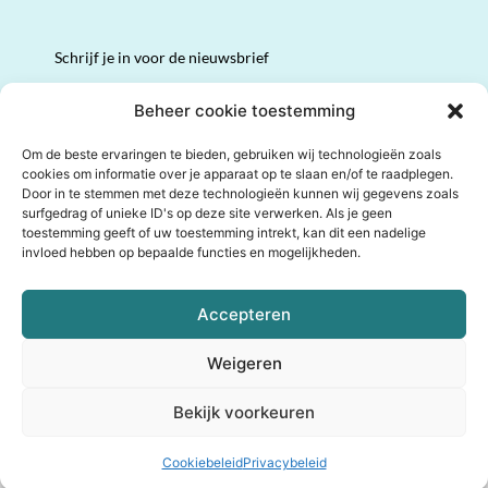
Schrijf je in voor de nieuwsbrief
Volledige naam
Beheer cookie toestemming
Om de beste ervaringen te bieden, gebruiken wij technologieën zoals
cookies om informatie over je apparaat op te slaan en/of te raadplegen.
Email
*
Door in te stemmen met deze technologieën kunnen wij gegevens zoals
surfgedrag of unieke ID's op deze site verwerken. Als je geen
toestemming geeft of uw toestemming intrekt, kan dit een nadelige
invloed hebben op bepaalde functies en mogelijkheden.
I N S C H R I J V E N
Accepteren
Weigeren
Bekijk voorkeuren
© 2024 De Levenskeuze Club | Alle rechten voorbehouden |
Privacybeleid
|
Cookiebeleid
|
Algemene voorwaarden
Cookiebeleid
Privacybeleid
Realisatie door
van 't leven producties