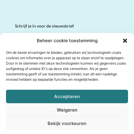
Schrijf je in voor de nieuwsbrief
Volledige naam
Beheer cookie toestemming
Om de beste ervaringen te bieden, gebruiken wij technologieën zoals
cookies om informatie over je apparaat op te slaan en/of te raadplegen.
Email
*
Door in te stemmen met deze technologieën kunnen wij gegevens zoals
surfgedrag of unieke ID's op deze site verwerken. Als je geen
toestemming geeft of uw toestemming intrekt, kan dit een nadelige
invloed hebben op bepaalde functies en mogelijkheden.
I N S C H R I J V E N
Accepteren
Weigeren
Bekijk voorkeuren
© 2024 De Levenskeuze Club | Alle rechten voorbehouden |
Privacybeleid
|
Cookiebeleid
|
Algemene voorwaarden